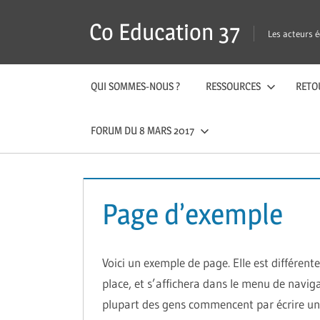
Skip
Co Education 37
to
Les acteurs é
content
QUI SOMMES-NOUS ?
RESSOURCES
RETO
FORUM DU 8 MARS 2017
Page d’exemple
Voici un exemple de page. Elle est différente
place, et s’affichera dans le menu de naviga
plupart des gens commencent par écrire une