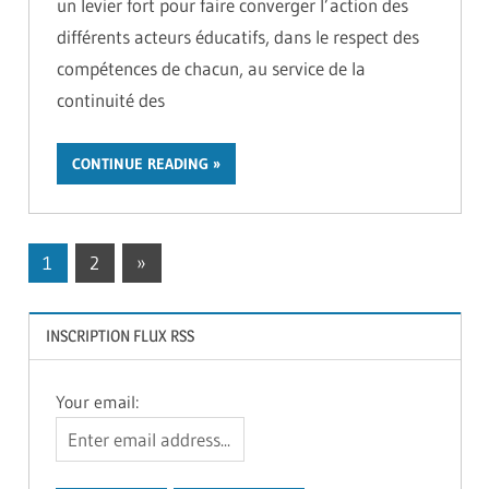
un levier fort pour faire converger l’action des
différents acteurs éducatifs, dans le respect des
compétences de chacun, au service de la
continuité des
CONTINUE READING
Navigation
Next
1
2
»
Posts
des
INSCRIPTION FLUX RSS
articles
Your email: