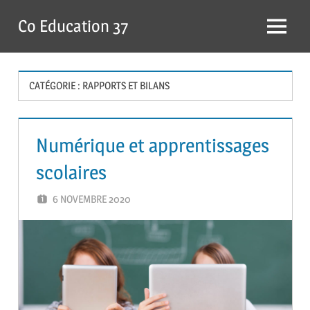
Skip
Co Education 37
to
Menu
content
CATÉGORIE :
RAPPORTS ET BILANS
Numérique et apprentissages
scolaires
6 NOVEMBRE 2020
GUTEL-MONTEIL CÉCILIA