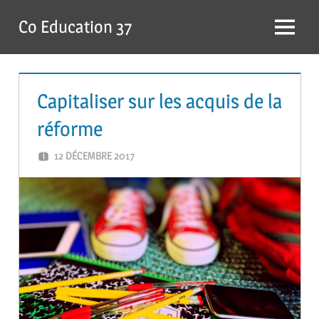
Skip
Co Education 37
to
Menu
content
Capitaliser sur les acquis de la
réforme
12 DÉCEMBRE 2017
ADMIN