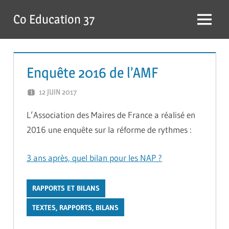
Skip
Co Education 37
to
Menu
content
Enquête 2016 de l’AMF
12 JUIN 2017
ADMIN
L’Association des Maires de France a réalisé en
2016 une enquête sur la réforme de rythmes :
3 ans après, quel bilan pour les NAP ?
RAPPORTS ET BILANS
TEXTES, RAPPORTS, BILANS