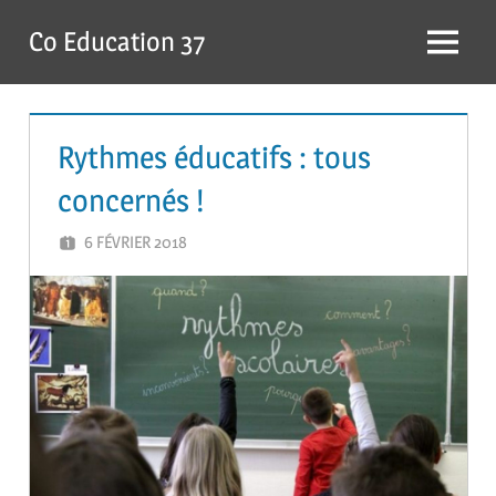
Skip
Co Education 37
to
Menu
content
Rythmes éducatifs : tous
concernés !
6 FÉVRIER 2018
GUTEL-MONTEIL CÉCILIA