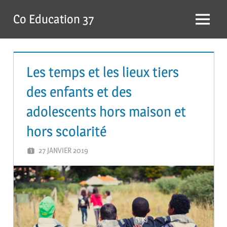
Skip
Co Education 37
to
Menu
content
Les temps et les lieux tiers
des enfants et des
adolescents hors maison et
hors scolarité
27 JANVIER 2019
GUTEL-MONTEIL CÉCILIA