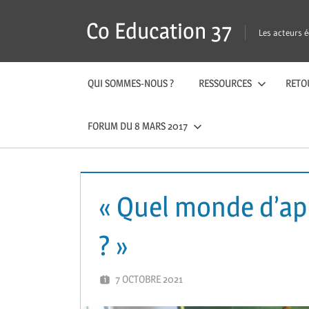
Skip
Co Education 37
to
Les acteurs é
content
QUI SOMMES-NOUS ?
RESSOURCES
RETO
FORUM DU 8 MARS 2017
« Quel monde d’apr
? »
7 OCTOBRE 2021
GUTEL-MONTEIL CÉCIL