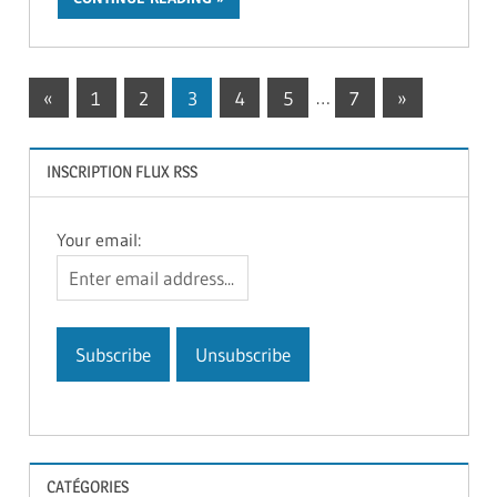
Navigation
Previous
Next
«
1
2
3
4
5
…
7
»
Posts
Posts
des
INSCRIPTION FLUX RSS
articles
Your email:
CATÉGORIES